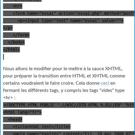
<hr>
<form name="essai" action="essai.php" method="post
<p><input type="text" name="essai" value="">
</p>
</form>
</body>
</html>
Nous allons le modifier pour le mettre à la sauce
XHTML
,
pour préparer la transition entre
HTML
et
XHTML
comme
certains voudraient le faire croire. Cela donne
ceci
en
fermant les différents tags, y compris les tags "vides" type
<hr> :
<!DOCTYPE HTML PUBLIC "-//W3C//DTD HTML 4.01//EN" "htt
<html lang="fr">
<head>
<title>html test</title>
<meta name="expires" content="Fri, 18 Apr 2008 07:5