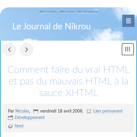
Aller au contenu
Aller au menu
Aller à la recherche
Le Journal de Nikrou
-
Comment faire du vrai HTML
et pas du mauvais HTML à la
sauce XHTML
Par
Nicolas
,
vendredi 18 avril 2008
.
Lien permanent
Développement
html