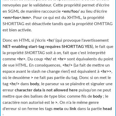
renvoyées par le validateur. Cette propriété permet d'écrire
en SGML de manière raccourcie
<em/foo/
au lieu d'écrire
<em>foo</em>
. Pour ce qui est du
XHTML
, la propriété
SHORTTAG est désactivée tandis que la propriété OMITTAG
est bien activée.
Donc en
HTML
si j'écris
<hr/
(qui provoque l'avertissement
NET-enabling start-tag requires SHORTTAG YES
), le fait que
la propriété
SHORTTAG
soit à
on
, fait que c'est interprété
comme
<hr>
. Du coup
<hr/
et
<hr>
sont équivalents du point
de vue
HTML
. En conséquences,
<hr/>
(Le fait de mettre un
espace avant le slash ne change rien!) est équivalent à
<hr>>
,
où le deuxième
>
ne fait pas partie du tag. Donc si on met le
tag
<hr/>
dans
body
, le parseur va se plaindre et signaler une
erreur
character data is not allowed here
puisqu'on ne peut
mettre que des balises de type bloc comme fils de
body
; le
caractère non autorisé est le
>
. On n'a le même genre
d'erreur si on ferme les tags
meta
ou
link
dans la partie
head
: