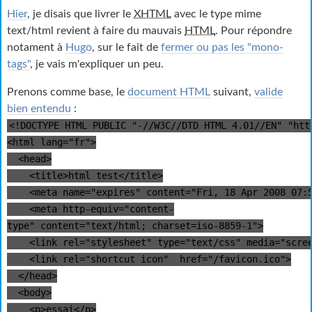
Hier
, je disais que livrer le
XHTML
avec le type mime
text/html revient à faire du mauvais
HTML
. Pour répondre
notament à
Hugo
, sur le fait de
fermer ou pas les "mono-
tags"
, je vais m'expliquer un peu.
Prenons comme base, le
document
HTML
suivant,
valide
bien entendu
:
<!DOCTYPE HTML PUBLIC "-//W3C//DTD HTML 4.01//EN" "htt
<html lang="fr">
<head>
<title>html test</title>
<meta name="expires" content="Fri, 18 Apr 2008 07:5
<meta http-equiv="content-
type" content="text/html; charset=iso-8859-1">
<link rel="stylesheet" type="text/css" media="scree
<link rel="shortcut icon" href="/favicon.ico">
</head>
<body>
<p>essai</p>