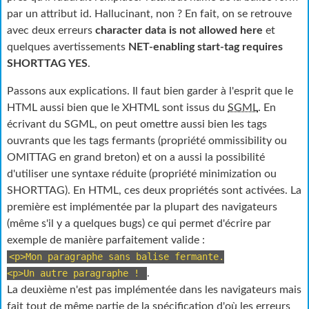
par un attribut id. Hallucinant, non ? En fait, on se retrouve
avec deux erreurs
character data is not allowed here
et
quelques avertissements
NET-enabling start-tag requires
SHORTTAG YES
.
Passons aux explications. Il faut bien garder à l'esprit que le
HTML
aussi bien que le
XHTML
sont issus du
SGML
. En
écrivant du
SGML
, on peut omettre aussi bien les tags
ouvrants que les tags fermants (propriété ommissibility ou
OMITTAG en grand breton) et on a aussi la possibilité
d'utiliser une syntaxe réduite (propriété minimization ou
SHORTTAG). En
HTML
, ces deux propriétés sont activées. La
première est implémentée par la plupart des navigateurs
(même s'il y a quelques bugs) ce qui permet d'écrire par
exemple de manière parfaitement valide :
<p>Mon paragraphe sans balise fermante.
<p>Un autre paragraphe !
.
La deuxième n'est pas implémentée dans les navigateurs mais
fait tout de même partie de la spécification d'où les erreurs