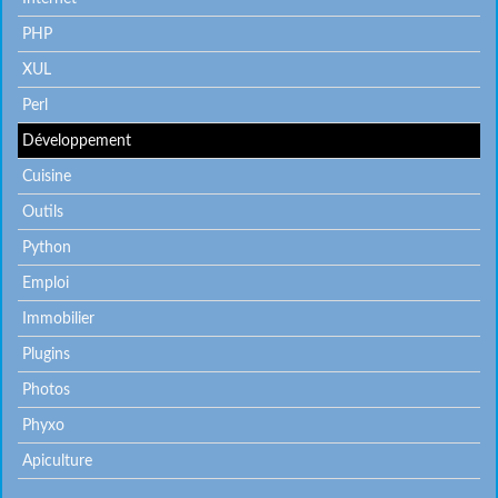
PHP
XUL
Perl
Développement
Cuisine
Outils
Python
Emploi
Immobilier
Plugins
Photos
Phyxo
Apiculture