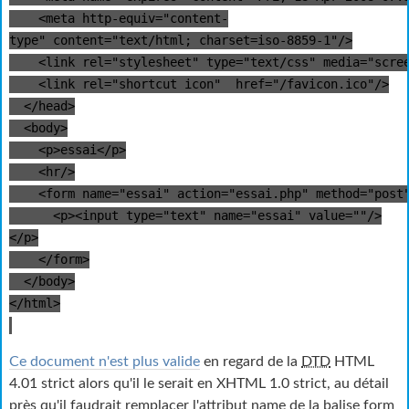
<meta http-equiv="content-
type" content="text/html; charset=iso-8859-1"/>
<link rel="stylesheet" type="text/css" media="scree
<link rel="shortcut icon" href="/favicon.ico"/>
</head>
<body>
<p>essai</p>
<hr/>
<form name="essai" action="essai.php" method="post
<p><input type="text" name="essai" value=""/>
</p>
</form>
</body>
</html>
Ce document n'est plus valide
en regard de la
DTD
HTML
4.01 strict alors qu'il le serait en
XHTML
1.0 strict, au détail
près qu'il faudrait remplacer l'attribut name de la balise form