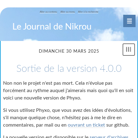
Aller au contenu
Aller au menu
Aller à la recherche
Le Journal de Nikrou
DIMANCHE 30 MARS 2025
Sortie de la version 4.0.0
Non non le projet n'est pas mort. Cela n'évolue pas
forcément au rythme auquel j'aimerais mais quoi qu'il en soit
voici une nouvelle version de Phyxo.
Si vous utilisez Phyxo, que vous avez des idées d'évolutions,
s'il manque quelque chose, n'hésitez pas à me le dire en
commentaires, par mail ou en
ouvrant un ticket
sur github.
La nouvelle version est disponible sur le
serveur d'archives
.